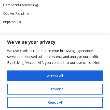
Datenschutzerklärung
Cookie-Richtlinie
Impressum
We value your privacy
We use cookies to enhance your browsing experience,
Folgen Sie uns
serve personalised ads or content, and analyse our traffic.
By clicking "Accept All", you consent to our use of cookies.
Entdecken Sie exklusive Inhalte und bleiben Sie auf dem
Laufenden – folgen Sie uns auf Social Media!
Accept All
Customise
©
Copyright
CIVITARIUS
All Rights Reserved
Reject All