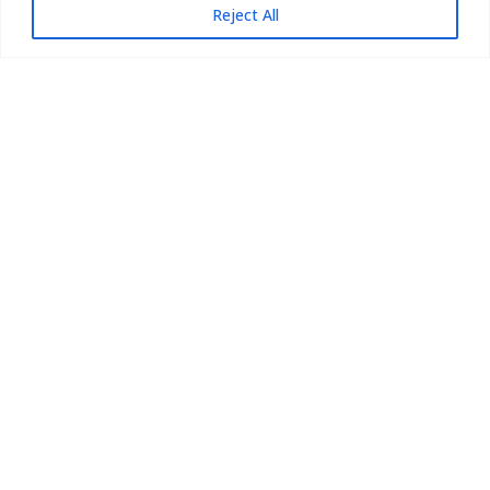
Reject All
Webseite
Ihr professioneller Auftritt im Netz –
datenschutzrechtlich sicher. Vertrauen Sie auf eine
moderne Webseite, die...
Bürgerportal